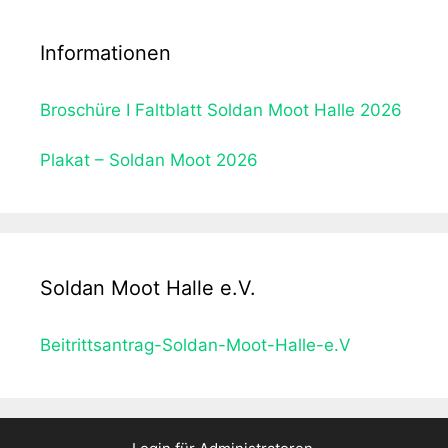
i
n
v
n
i
i
Informationen
H
n
g
a
H
a
m
Broschüre I Faltblatt Soldan Moot Halle 2026
a
t
b
n
i
u
Plakat – Soldan Moot 2026
n
o
r
o
n
g
v
e
r
Soldan Moot Halle e.V.
!
Beitrittsantrag-Soldan-Moot-Halle-e.V