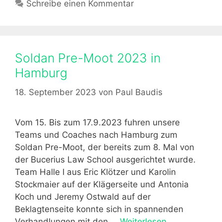
ü
Schreibe einen Kommentar
f
L
t
t
ü
e
e
z
r
h
g
t
H
m
o
T
Soldan Pre-Moot 2023 in
a
a
r
e
l
Hamburg
n
i
a
l
n
e
m
18. September 2023
von
Paul Baudis
e
n
b
b
e
e
Vom 15. Bis zum 17.9.2023 fuhren unsere
i
i
Teams und Coaches nach Hamburg zum
m
d
Soldan Pre-Moot, der bereits zum 8. Mal von
J
e
der Bucerius Law School ausgerichtet wurde.
u
n
Team Halle I aus Eric Klötzer und Karolin
r
m
Stockmaier auf der Klägerseite und Antonia
a
ü
Koch und Jeremy Ostwald auf der
-
n
Beklagtenseite konnte sich in spannenden
C
d
Verhandlungen mit den …
Weiterlesen
S