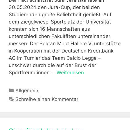
i
30.05.2024 den Jura-Cup, der bei den
n
Studierenden große Beliebtheit genießt. Auf
H
dem Ziegelwiese-Sportplatz der Universität
a
konnten sich 16 Mannschaften aus
m
unterschiedlichen Fakultäten untereinander
b
messen. Der Soldan Moot Halle e.V. unterstütze
u
in Kooperation mit der Deutschen Kreditbank
r
AG im Turnier das Team Calcio Legge –
g
unschwer durch die auf der Brust der
–
Sportfreundinnen …
Weiterlesen
S
e
o
i
l
K
Allgemein
n
d
a
Schreibe einen Kommentar
E
a
t
r
n
e
f
M
g
a
o
o
h