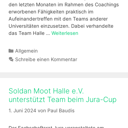
l
den letzten Monaten im Rahmen des Coachings
i
erworbenen Fähigkeiten praktisch im
n
Aufeinandertreffen mit den Teams anderer
Universitäten einzusetzen. Dabei verhandelte
das Team Halle …
Weiterlesen
S
o
l
K
Allgemein
d
a
Schreibe einen Kommentar
a
t
n
e
P
g
r
o
Soldan Moot Halle e.V.
e
r
-
unterstützt Team beim Jura-Cup
i
M
e
1. Juni 2024
von
Paul Baudis
o
n
o
t
Der Fachschaftsrat Jura veranstaltete am