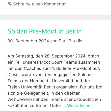
a
Schreibe einen Kommentar
c
n
t
h
a
e
o
c
g
o
h
o
Soldan Pre-Moot in Berlin
l
t
r
i
s
i
30. September 2024
von
Paul Baudis
n
f
e
N
e
n
a
i
Am Samstag, den 28. September 2024, brach
u
e
ein Teil unseres Moot Court Teams zusammen
m
r
mit den Coaches zum 1. Berliner Pre-Moot auf.
b
a
Dieser wurde von den engagierten Soldan-
u
m
Teams der Humboldt-Universität und der
r
0
Freien Universität Berlin organisiert. Für uns bot
g
2
sich die Gelegenheit, in den direkten
2
.
Wettbewerb mit den Teams aller ostdeutschen
0
1
Fakultäten zu treten. Unter …
Weiterlesen
S
2