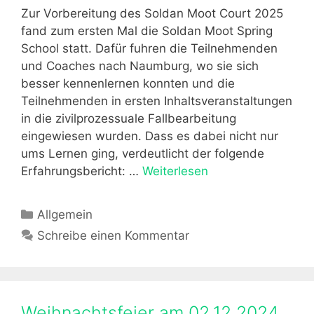
n
r
Zur Vorbereitung des Soldan Moot Court 2025
s
fand zum ersten Mal die Soldan Moot Spring
a
School statt. Dafür fuhren die Teilnehmenden
m
und Coaches nach Naumburg, wo sie sich
m
besser kennenlernen konnten und die
l
Teilnehmenden in ersten Inhaltsveranstaltungen
u
in die zivilprozessuale Fallbearbeitung
n
eingewiesen wurden. Dass es dabei nicht nur
g
ums Lernen ging, verdeutlicht der folgende
S
Erfahrungsbericht: …
Weiterlesen
B
o
e
l
r
K
Allgemein
d
i
a
Schreibe einen Kommentar
a
c
t
n
h
e
M
t
g
o
z
o
Weihnachtsfeier am 02.12.2024
o
u