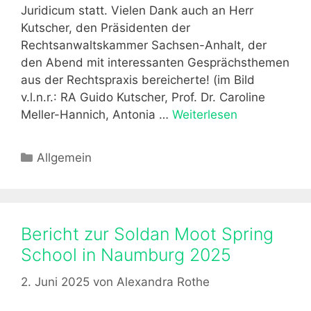
Juridicum statt. Vielen Dank auch an Herr
Kutscher, den Präsidenten der
Rechtsanwaltskammer Sachsen-Anhalt, der
den Abend mit interessanten Gesprächsthemen
aus der Rechtspraxis bereicherte! (im Bild
v.l.n.r.: RA Guido Kutscher, Prof. Dr. Caroline
Meller-Hannich, Antonia …
Weiterlesen
M
i
t
K
Allgemein
g
a
l
t
i
e
e
g
Bericht zur Soldan Moot Spring
d
o
School in Naumburg 2025
e
r
r
i
2. Juni 2025
von
Alexandra Rothe
v
e
e