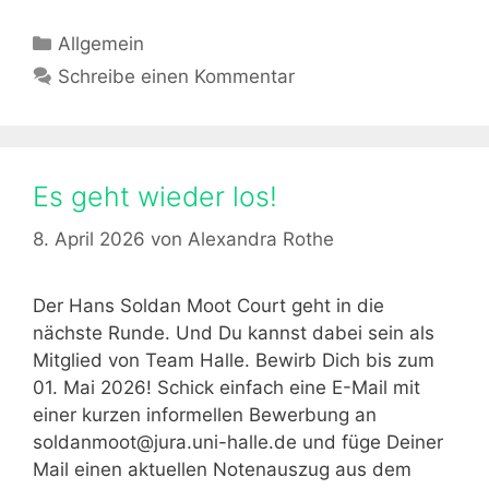
K
Allgemein
a
Schreibe einen Kommentar
t
e
g
o
Es geht wieder los!
r
i
8. April 2026
von
Alexandra Rothe
e
n
Der Hans Soldan Moot Court geht in die
nächste Runde. Und Du kannst dabei sein als
Mitglied von Team Halle. Bewirb Dich bis zum
01. Mai 2026! Schick einfach eine E-Mail mit
einer kurzen informellen Bewerbung an
soldanmoot@jura.uni-halle.de und füge Deiner
Mail einen aktuellen Notenauszug aus dem