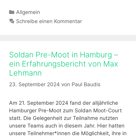
2
o
5
.
l
K
Allgemein
2
d
a
Schreibe einen Kommentar
0
a
t
2
n
e
4
P
g
r
o
Soldan Pre-Moot in Hamburg –
e
r
-
ein Erfahrungsbericht von Max
i
M
Lehmann
e
o
n
o
23. September 2024
von
Paul Baudis
t
i
Am 21. September 2024 fand der alljährliche
n
Hamburger Pre-Moot zum Soldan Moot-Court
B
statt. Die Gelegenheit zur Teilnahme nutzten
e
unsere Teams auch in diesem Jahr. Hier hatten
r
unsere Teilnehmer*innen die Möglichkeit, ihre in