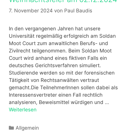
r
t
r
i
7. November 2024
von
Paul Baudis
H
S
e
a
o
n
l
l
In den vergangenen Jahren hat unsere
l
d
Universität regelmäßig erfolgreich am Soldan
e
a
Moot Court zum anwaltlichen Berufs- und
e
n
Zivilrecht teilgenommen. Beim Soldan Moot
.
M
Court wird anhand eines fiktiven Falls ein
V
o
deutsches Gerichtsverfahren simuliert.
.
o
Studierende werden so mit der forensischen
t
Tätigkeit von Rechtsanwälten vertraut
S
gemacht.Die TeilnehmerInnen sollen dabei als
p
Interessensvertreter einen Fall rechtlich
r
analysieren, Beweismittel würdigen und …
i
Weiterlesen
W
n
e
g
i
K
Allgemein
S
h