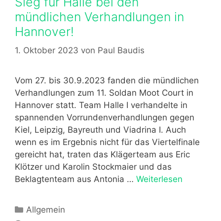
Sieg für Halle bei den
o
r
r
t
mündlichen Verhandlungen in
i
u
H
Hannover!
e
n
a
n
g
l
1. Oktober 2023
von
Paul Baudis
s
l
b
e
Vom 27. bis 30.9.2023 fanden die mündlichen
e
e
Verhandlungen zum 11. Soldan Moot Court in
r
.
Hannover statt. Team Halle I verhandelte in
i
V
spannenden Vorrundenverhandlungen gegen
c
.
Kiel, Leipzig, Bayreuth und Viadrina I. Auch
h
u
wenn es im Ergebnis nicht für das Viertelfinale
t
n
gereicht hat, traten das Klägerteam aus Eric
v
t
Klötzer und Karolin Stockmaier und das
o
e
Beklagtenteam aus Antonia …
Weiterlesen
S
n
r
i
M
s
e
a
K
Allgemein
t
g
x
a