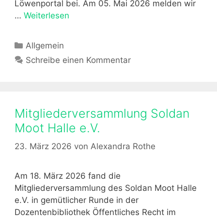
Löwenportal bei. Am 05. Mai 2026 melden wir
…
Weiterlesen
E
s
g
K
Allgemein
e
a
Schreibe einen Kommentar
h
t
t
e
w
g
i
o
Mitgliederversammlung Soldan
e
r
d
Moot Halle e.V.
i
e
e
23. März 2026
von
Alexandra Rothe
r
n
l
o
Am 18. März 2026 fand die
s
Mitgliederversammlung des Soldan Moot Halle
!
e.V. in gemütlicher Runde in der
Dozentenbibliothek Öffentliches Recht im