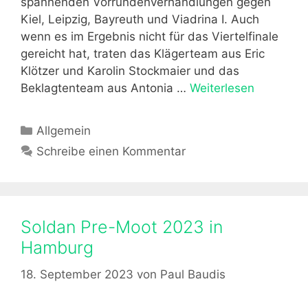
spannenden Vorrundenverhandlungen gegen
c
.
Kiel, Leipzig, Bayreuth und Viadrina I. Auch
h
u
wenn es im Ergebnis nicht für das Viertelfinale
t
n
gereicht hat, traten das Klägerteam aus Eric
v
t
Klötzer und Karolin Stockmaier und das
o
e
Beklagtenteam aus Antonia …
Weiterlesen
S
n
r
i
M
s
e
a
K
Allgemein
t
g
x
a
ü
Schreibe einen Kommentar
f
L
t
t
ü
e
e
z
r
h
g
t
H
m
o
T
Soldan Pre-Moot 2023 in
a
a
r
e
l
Hamburg
n
i
a
l
n
e
m
18. September 2023
von
Paul Baudis
e
n
b
b
e