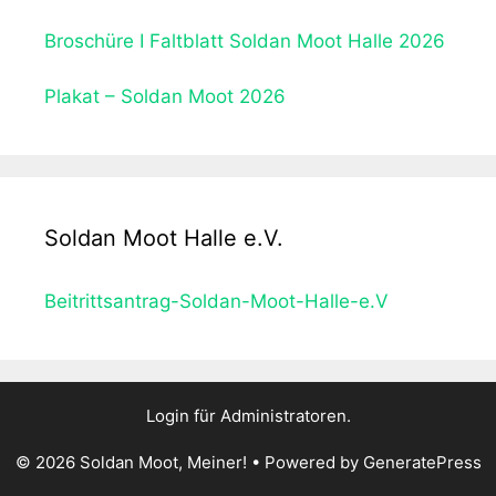
2
e
3
s
Broschüre I Faltblatt Soldan Moot Halle 2026
S
o
Plakat – Soldan Moot 2026
l
d
a
n
M
Soldan Moot Halle e.V.
o
o
Beitrittsantrag-Soldan-Moot-Halle-e.V
t
H
a
l
Login für Administratoren.
l
e
© 2026 Soldan Moot, Meiner!
• Powered by
GeneratePress
e