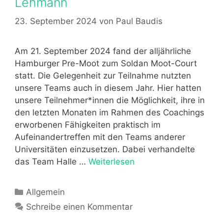
Lehmann
e
o
n
o
23. September 2024
von
Paul Baudis
t
i
Am 21. September 2024 fand der alljährliche
n
Hamburger Pre-Moot zum Soldan Moot-Court
B
statt. Die Gelegenheit zur Teilnahme nutzten
e
unsere Teams auch in diesem Jahr. Hier hatten
r
unsere Teilnehmer*innen die Möglichkeit, ihre in
l
den letzten Monaten im Rahmen des Coachings
i
erworbenen Fähigkeiten praktisch im
n
Aufeinandertreffen mit den Teams anderer
Universitäten einzusetzen. Dabei verhandelte
das Team Halle …
Weiterlesen
S
o
l
K
Allgemein
d
a
Schreibe einen Kommentar
a
t