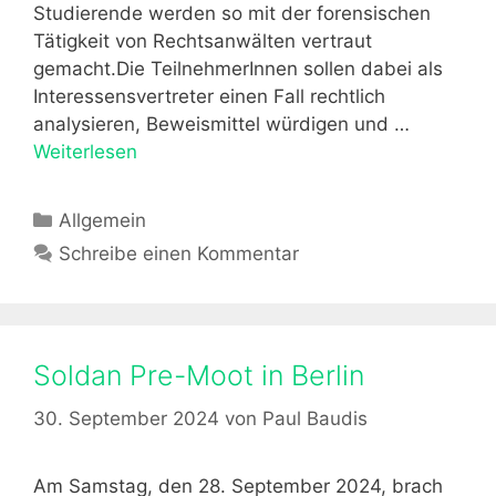
Studierende werden so mit der forensischen
Tätigkeit von Rechtsanwälten vertraut
gemacht.Die TeilnehmerInnen sollen dabei als
Interessensvertreter einen Fall rechtlich
analysieren, Beweismittel würdigen und …
Weiterlesen
W
e
i
K
Allgemein
h
a
Schreibe einen Kommentar
n
t
a
e
c
g
h
o
Soldan Pre-Moot in Berlin
t
r
s
i
30. September 2024
von
Paul Baudis
f
e
e
n
i
Am Samstag, den 28. September 2024, brach