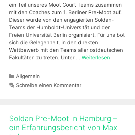
e
ein Teil unseres Moot Court Teams zusammen
r
mit den Coaches zum 1. Berliner Pre-Moot auf.
a
Dieser wurde von den engagierten Soldan-
m
Teams der Humboldt-Universität und der
0
Freien Universität Berlin organisiert. Für uns bot
2
sich die Gelegenheit, in den direkten
.
Wettbewerb mit den Teams aller ostdeutschen
1
Fakultäten zu treten. Unter …
Weiterlesen
S
2
o
.
l
K
Allgemein
2
d
a
Schreibe einen Kommentar
0
a
t
2
n
e
4
P
g
r
o
Soldan Pre-Moot in Hamburg –
e
r
-
ein Erfahrungsbericht von Max
i
M