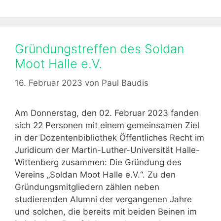
t
e
r
e
r
i
g
!
k
o
Gründungstreffen des Soldan
t
r
r
Moot Halle e.V.
i
a
e
16. Februar 2023
von
Paul Baudis
i
n
n
i
Am Donnerstag, den 02. Februar 2023 fanden
n
sich 22 Personen mit einem gemeinsamen Ziel
g
in der Dozentenbibliothek Öffentliches Recht im
m
Juridicum der Martin-Luther-Universität Halle-
i
Wittenberg zusammen: Die Gründung des
t
Vereins „Soldan Moot Halle e.V.“. Zu den
D
Gründungsmitgliedern zählen neben
a
studierenden Alumni der vergangenen Jahre
n
und solchen, die bereits mit beiden Beinen im
n