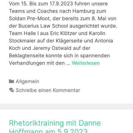
e
Vom 15. Bis zum 17.9.2023 fuhren unsere
i
i
Teams und Coaches nach Hamburg zum
m
d
Soldan Pre-Moot, der bereits zum 8. Mal von
J
e
der Bucerius Law School ausgerichtet wurde.
u
n
Team Halle I aus Eric Klötzer und Karolin
r
m
Stockmaier auf der Klägerseite und Antonia
a
ü
Koch und Jeremy Ostwald auf der
-
n
Beklagtenseite konnte sich in spannenden
C
d
Verhandlungen mit den …
Weiterlesen
S
u
l
o
p
i
l
K
Allgemein
c
d
a
Schreibe einen Kommentar
h
a
t
e
n
e
n
P
g
V
r
o
e
Rhetoriktraining mit Danne
e
r
r
-
Hoffmann am 5.9.2023
i