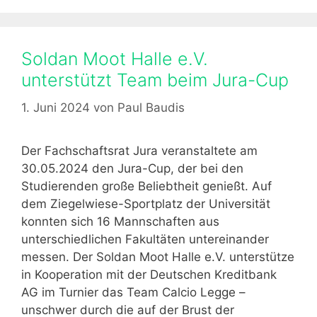
n
e
P
g
r
o
Soldan Moot Halle e.V.
e
r
-
unterstützt Team beim Jura-Cup
i
M
e
1. Juni 2024
von
Paul Baudis
o
n
o
t
Der Fachschaftsrat Jura veranstaltete am
i
30.05.2024 den Jura-Cup, der bei den
n
Studierenden große Beliebtheit genießt. Auf
H
dem Ziegelwiese-Sportplatz der Universität
a
konnten sich 16 Mannschaften aus
m
unterschiedlichen Fakultäten untereinander
b
messen. Der Soldan Moot Halle e.V. unterstütze
u
in Kooperation mit der Deutschen Kreditbank
r
AG im Turnier das Team Calcio Legge –
g
unschwer durch die auf der Brust der