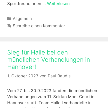
–
Sportfreundinnen …
Weiterlesen
S
e
o
i
l
K
Allgemein
n
d
a
Schreibe einen Kommentar
E
a
t
r
n
e
f
M
g
a
o
o
h
Sieg für Halle bei den
o
r
r
t
mündlichen Verhandlungen in
i
u
H
Hannover!
e
n
a
n
g
l
1. Oktober 2023
von
Paul Baudis
s
l
b
e
Vom 27. bis 30.9.2023 fanden die mündlichen
e
e
Verhandlungen zum 11. Soldan Moot Court in
r
.
Hannover statt. Team Halle I verhandelte in
i
V