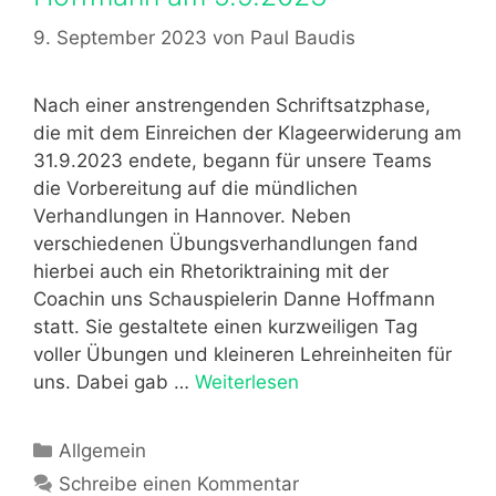
h
M
e
a
9. September 2023
von
Paul Baudis
o
n
n
o
d
t
Nach einer anstrengenden Schriftsatzphase,
l
2
die mit dem Einreichen der Klageerwiderung am
u
0
31.9.2023 endete, begann für unsere Teams
n
2
die Vorbereitung auf die mündlichen
g
3
Verhandlungen in Hannover. Neben
e
i
verschiedenen Übungsverhandlungen fand
n
n
hierbei auch ein Rhetoriktraining mit der
i
H
Coachin uns Schauspielerin Danne Hoffmann
n
a
statt. Sie gestaltete einen kurzweiligen Tag
H
m
voller Übungen und kleineren Lehreinheiten für
a
b
uns. Dabei gab …
Weiterlesen
R
n
u
h
n
r
e
K
Allgemein
o
g
t
a
v
Schreibe einen Kommentar
o